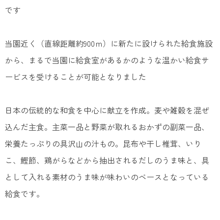
です
当園近く（直線距離約900ｍ）に新たに設けられた給食施設
から、まるで当園に給食室があるかのような温かい給食サ
ービスを受けることが可能となりました
日本の伝統的な和食を中心に献立を作成。麦や雑穀を混ぜ
込んだ主食。主菜一品と野菜が取れるおかずの副菜一品、
栄養たっぷりの具沢山の汁もの。昆布や干し椎茸、いり
こ、鰹節、鶏がらなどから抽出されるだしのうま味と、具
として入れる素材のうま味が味わいのベースとなっている
給食です。