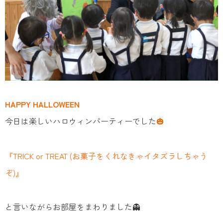
HAPPY HALLOWEEN
今日は楽しいハロウィンパーティーでした
🎃
『TRICK or TREAT (お菓子をくれなきゃイタズラしちゃう
ぞ)』
と言いながらお部屋をまわりました👻