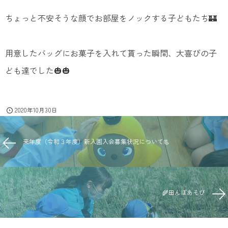
ちょっと不安そうな顔でお部屋をノックする子どもたち🏰
用意したバッグにお菓子を入れて貰った瞬間、大喜びの子
ども達でした🎃🎃
2020年10月30日
来年度（令和３年度）新入園入会募集状況について📃
🌾田んぼあそび