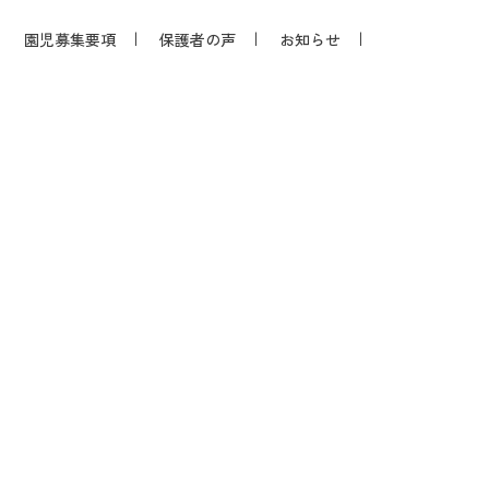
園児募集要項
保護者の声
お知らせ
お問い合わせ
子どもは希望、未来の光
未来につなぐ 連帯心 を育てよう