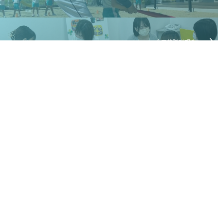
合同就職説明会
〒816-0861 福岡県春日市岡本1丁目86番地
©2024 Kasugakobato Kindergarten. All Rights Reserved.
ホーム
教諭
園の特徴
園の環境
園児募集要項
保護者の声
お知らせ